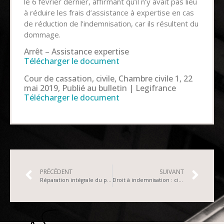
le 6 février dernier, affirmant qu’il n’y avait pas lieu
à réduire les frais d’assistance à expertise en cas
de réduction de l’indemnisation, car ils résultent du
dommage.
Arrêt – Assistance expertise
Télécharger le document
Cour de cassation, civile, Chambre civile 1, 22
mai 2019, Publié au bulletin | Legifrance
Télécharger le document
PRÉCÉDENT
SUIVANT
Réparation intégrale du préjudice, sans perte ni profit pour la victime – Cassation civile 1ère
Droit à indemnisation : circonstances indéterminées : Arrêt de la Cour d’appel Aix en Provence du 14.01.2021